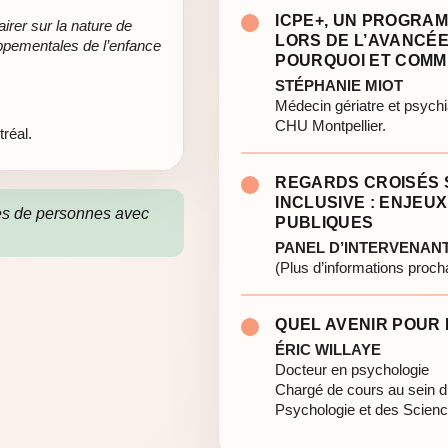
ICPE+, UN PROGRA
irer sur la nature de
LORS DE L’AVANCÉE
loppementales de l’enfance
POURQUOI ET COMM
STÉPHANIE MIOT
Médecin gériatre et psychi
CHU Montpellier.
réal.
REGARDS CROISÉS 
INCLUSIVE : ENJEU
es de personnes avec
PUBLIQUES
PANEL D’INTERVENAN
(Plus d’informations proc
QUEL AVENIR POUR 
ÉRIC WILLAYE
Docteur en psychologie
Chargé de cours au sein d
Psychologie et des Scien