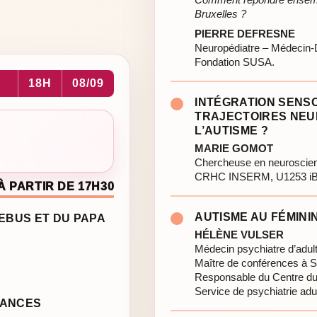
Bruxelles ?
PIERRE DEFRESNE
Neuropédiatre – Médecin-
Fondation SUSA.
18H
08/09
INTÉGRATION SENSO
TRAJECTOIRES NE
L’AUTISME ?
MARIE GOMOT
Chercheuse en neuroscie
CRHC INSERM, U1253 iBr
À PARTIR DE 17H30
AUTISME AU FÉMININ
LEBUS ET DU PAPA
HÉLÈNE VULSER
Médecin psychiatre d’adul
Maître de conférences à S
Responsable du Centre d
Service de psychiatrie adul
SANCES