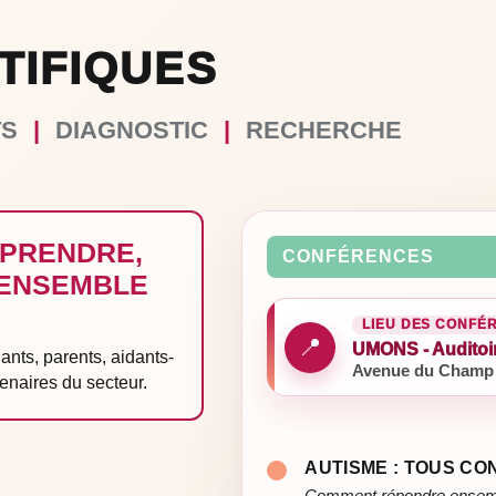
TIFIQUES
TS
|
DIAGNOSTIC
|
RECHERCHE
PRENDRE,
CONFÉRENCES
 ENSEMBLE
LIEU DES CONFÉ
📍
UMONS - Auditoi
ants, parents, aidants-
Avenue du Champ 
enaires du secteur.
AUTISME : TOUS C
Comment répondre ensemble