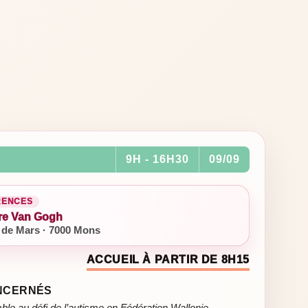
9H - 16H30
09/09
RENCES
re Van Gogh
de Mars · 7000 Mons
ACCUEIL À PARTIR DE 8H15
ONCERNÉS
 au défi de l’autisme en Fédération Wallonie-