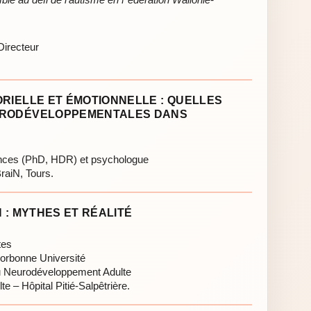
Directeur
RIELLE ET ÉMOTIONNELLE : QUELLES
URODÉVELOPPEMENTALES DANS
nces (PhD, HDR) et psychologue
aiN, Tours.
 : MYTHES ET RÉALITÉ
tes
orbonne Université
u Neurodéveloppement Adulte
te – Hôpital Pitié-Salpêtrière.